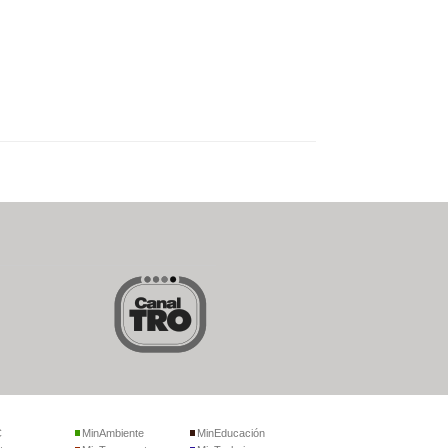
C
MinAmbiente
MinEducación