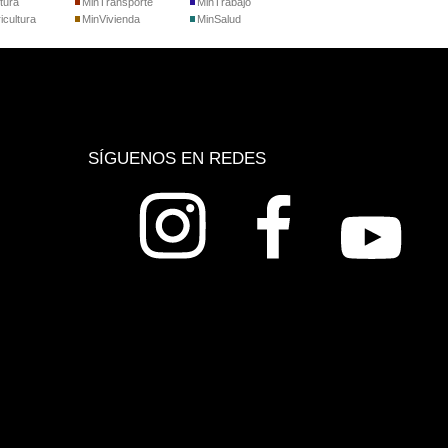
tura
MinTransporte
MinTrabajo
icultura
MinVivienda
MinSalud
SÍGUENOS EN REDES