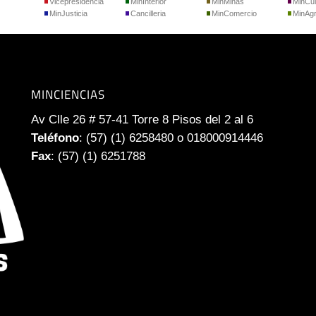
Vicepresidencia
MinInterior
MinMinas
MinCul
MinJusticia
Cancilleria
MinComercio
MinAgr
MINCIENCIAS
Av Clle 26 # 57-41 Torre 8 Pisos del 2 al 6
Teléfono
: (57) (1) 6258480 o 018000914446
Fax
: (57) (1) 6251788