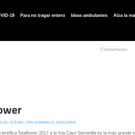
VID-19
Para no tragar entero
Ideas ambulantes
Alza la m
Contáctanos
lower
A DEL OCÉANO
,
CAYO SERRANILLA
,
SEAFLOWER
científica Seaflower 2017 a la Isla Cayo Serranilla es la más grande e