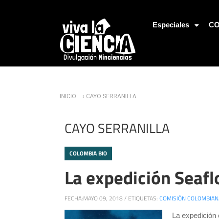
Jump to Navigation
Especiales
CO
Usted está aquí
INICIO
› CAYO SERRANILLA
CAYO SERRANILLA
COLOMBIA BIO
La expedición Seaf
FECHA:
MAYO 09, 2018
/
ETIQUETAS:
COMISIÓN COLOMBIAN
La expedición 