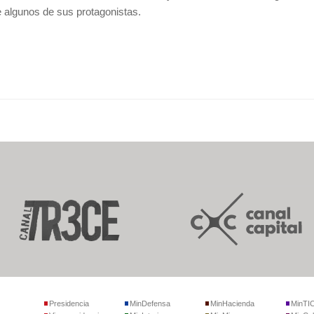
de algunos de sus protagonistas.
Presidencia
MinDefensa
MinHacienda
MinTI