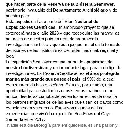
que hacen parte de la 
Reserva de la Biósfera Seaflower
, 
patrimonio invaluable del 
Departamento Archipiélago
 y de 
nuestro país.
Esta expedición hace parte del 
Plan Nacional de 
Expediciones Científicas
, un ambicioso proyecto que se 
extenderá hasta el año 
2023
 y que redescubre las maravillas 
naturales de nuestro país en aras de promover la 
investigación científica y que ésta juegue un rol en la toma de 
decisiones de las instituciones del orden nacional, regional y 
local.
La expedición Seaflower es una forma de apropiarnos de 
nuestra 
biodiversidad
 y un importante lugar para todo tipo de 
investigaciones. La Reserva Seaflower es el 
área protegida 
marina más grande que posee el país
, el 99% de la cual 
está sumergida bajo el océano. Esta es, por lo tanto, una 
oportunidad para estudiar los ecosistemas marinos como 
nunca, desde las cianobacterias en los arrecifes de coral, a 
los patrones migratorios de las aves que usan los cayos como 
estaciones en su camino. Estas son algunas de las 
experiencias que vivió la expedición Sea Flower al Cayo 
Serranilla en el 2017:
“Nadie estudia 
Biología
 para enriquecerse, es una pasión y 