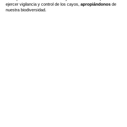
ejercer 
vigilancia y control de los cayos
, 
apropiándonos
 de 
nuestra biodiversidad.
ara que la imagen 
o se ve