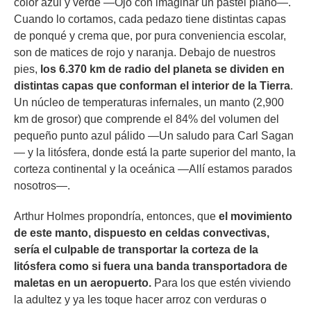
color azul y verde —Ojo con imaginar un pastel plano—.
Cuando lo cortamos, cada pedazo tiene distintas capas
de ponqué y crema que, por pura conveniencia escolar,
son de matices de rojo y naranja. Debajo de nuestros
pies,
los 6.370 km de radio del planeta se dividen en
distintas capas que conforman el interior de la Tierra
.
Un núcleo de temperaturas infernales, un manto (2,900
km de grosor) que comprende el 84% del volumen del
pequeño punto azul pálido —Un saludo para Carl Sagan
— y la litósfera, donde está la parte superior del manto, la
corteza continental y la oceánica —Allí estamos parados
nosotros—.
Arthur Holmes propondría, entonces, que
el movimiento
de este manto, dispuesto en celdas convectivas,
sería el culpable de transportar la corteza de la
litósfera como si fuera una banda transportadora de
maletas en un aeropuerto.
Para los que estén viviendo
la adultez y ya les toque hacer arroz con verduras o