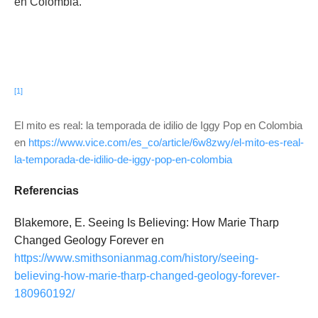
en Colombia.
[1]
El mito es real: la temporada de idilio de Iggy Pop en Colombia
en
https://www.vice.com/es_co/article/6w8zwy/el-mito-es-real-
la-temporada-de-idilio-de-iggy-pop-en-colombia
Referencias
Blakemore, E. Seeing Is Believing: How Marie Tharp
Changed Geology Forever en
https://www.smithsonianmag.com/history/seeing-
believing-how-marie-tharp-changed-geology-forever-
180960192/