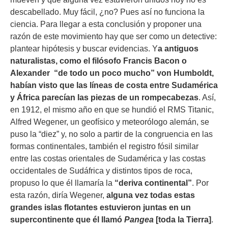
descabellado. Muy fácil, ¿no? Pues así no funciona la
ciencia. Para llegar a esta conclusión y proponer una
razón de este movimiento hay que ser como un detective:
plantear hipótesis y buscar evidencias. Y
a antiguos
naturalistas, como el filósofo Francis Bacon o
Alexander “de todo un poco mucho” von Humboldt,
habían visto que las líneas de costa entre Sudamérica
y África parecían las piezas de un rompecabezas
. Así,
en 1912, el mismo año en que se hundió el RMS Titanic,
Alfred Wegener, un geofísico y meteorólogo alemán, se
puso la “diez” y, no solo a partir de la congruencia en las
formas continentales, también el registro fósil similar
entre las costas orientales de Sudamérica y las costas
occidentales de Sudáfrica y distintos tipos de roca,
propuso lo que él llamaría la
“deriva continental”
. Por
esta razón, diría Wegener,
alguna vez todas estas
grandes islas flotantes estuvieron juntas en un
supercontinente que él llamó
Pangea
[toda la Tierra]
.