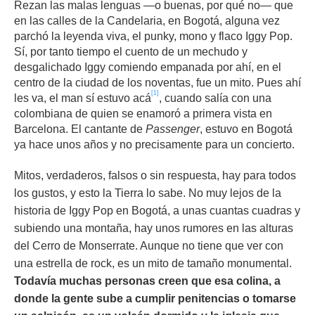
Rezan las malas lenguas
—o buenas, por qué no— que
en las calles de la Candelaria, en Bogotá, alguna vez
parchó la leyenda viva, el punky, mono y flaco Iggy Pop.
Sí, por tanto tiempo el cuento de un mechudo y
desgalichado Iggy comiendo empanada por ahí, en el
centro de la ciudad de los noventas, fue un mito. Pues ahí
[1]
les va, el man sí estuvo acá
, cuando salía con una
colombiana de quien se enamoró a primera vista en
Barcelona. El cantante de
Passenger
, estuvo en Bogotá
ya hace unos años y no precisamente para un concierto.
Mitos, verdaderos, falsos o sin respuesta, hay para todos
los gustos, y esto la Tierra lo sabe. No muy lejos de la
historia de Iggy Pop en Bogotá, a unas cuantas cuadras y
subiendo una montaña, hay unos rumores en las alturas
del Cerro de Monserrate. Aunque no tiene que ver con
una estrella de rock, es un mito de tamaño monumental.
Todavía muchas personas creen que esa colina, a
donde la gente sube a cumplir penitencias o tomarse