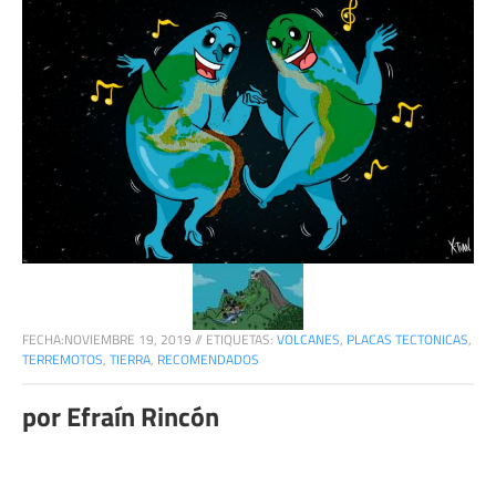
FECHA:
NOVIEMBRE 19, 2019
//
ETIQUETAS:
VOLCANES
,
PLACAS TECTONICAS
,
TERREMOTOS
,
TIERRA
,
RECOMENDADOS
por Efraín Rincón