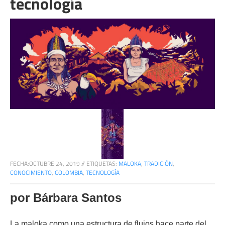
tecnología
FECHA:
OCTUBRE 24, 2019
//
ETIQUETAS:
MALOKA
,
TRADICIÓN
,
CONOCIMIENTO
,
COLOMBIA
,
TECNOLOGÍA
por Bárbara Santos
La maloka como una estructura de flujos hace parte del