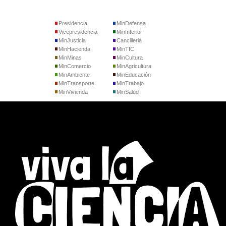
Presidencia
MinDefensa
Vicepresidencia
MinInterior
MinJusticia
Cancilleria
MinHacienda
MinTIC
MinMinas
MinCultura
MinComercio
MinAgricultura
MinAmbiente
MinEducación
MinTransporte
MinTrabajo
MinVivienda
MinSalud