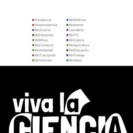
Presidencia
MinDefensa
Vicepresidencia
MinInterior
MinJusticia
Cancilleria
MinHacienda
MinTIC
MinMinas
MinCultura
MinComercio
MinAgricultura
MinAmbiente
MinEducación
MinTransporte
MinTrabajo
MinVivienda
MinSalud