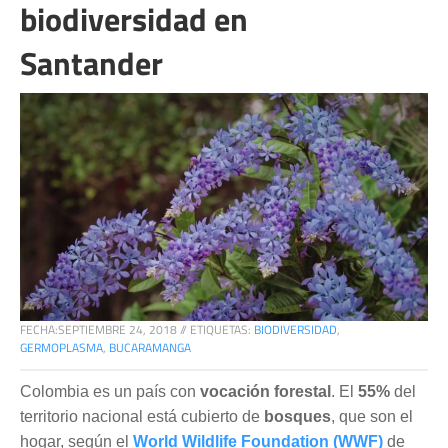
biodiversidad en
Santander
FECHA:
SEPTIEMBRE 24, 2018
//
ETIQUETAS:
BIODIVERSIDAD
,
GERMOPLASMA
,
BUCARAMANGA
Colombia es un país con
vocación forestal
. El
55%
del
territorio nacional está cubierto de
bosques
, que son el
hogar, según el
World Wildlife Foundation (WWF)
de