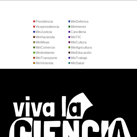
Presidencia
MinDefensa
Vicepresidencia
MinInterior
MinJusticia
Cancilleria
MinHacienda
MinTIC
MinMinas
MinCultura
MinComercio
MinAgricultura
MinAmbiente
MinEducación
MinTransporte
MinTrabajo
MinVivienda
MinSalud