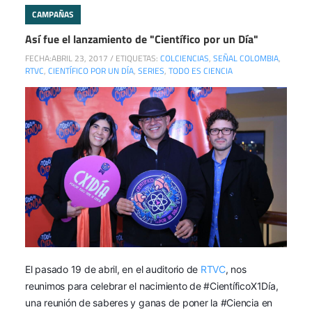
CAMPAÑAS
Así fue el lanzamiento de "Científico por un Día"
FECHA:
ABRIL 23, 2017
/
ETIQUETAS:
COLCIENCIAS
,
SEÑAL COLOMBIA
,
RTVC
,
CIENTÍFICO POR UN DÍA
,
SERIES
,
TODO ES CIENCIA
El pasado 19 de abril, en el auditorio de
RTVC
, nos
reunimos para celebrar el nacimiento de #CientíficoX1Día,
una reunión de saberes y ganas de poner la #Ciencia en