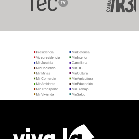
Presidencia
MinDefensa
Vicepresidencia
MinInterior
MinJusticia
Cancilleria
MinHacienda
MinTIC
MinMinas
MinCultura
MinComercio
MinAgricultura
MinAmbiente
MinEducación
MinTransporte
MinTrabajo
MinVivienda
MinSalud