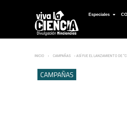
Jump to Navigation
Especiales
CO
Usted está aquí
INICIO
›
CAMPAÑAS
› ASÍ FUE EL LANZAMIENTO DE "C
CAMPAÑAS