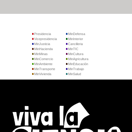
Presidencia
MinDefensa
Vicepresidencia
MinInterior
MinJusticia
Cancilleria
MinHacienda
MinTIC
MinMinas
MinCultura
MinComercio
MinAgricultura
MinAmbiente
MinEducación
MinTransporte
MinTrabajo
MinVivienda
MinSalud