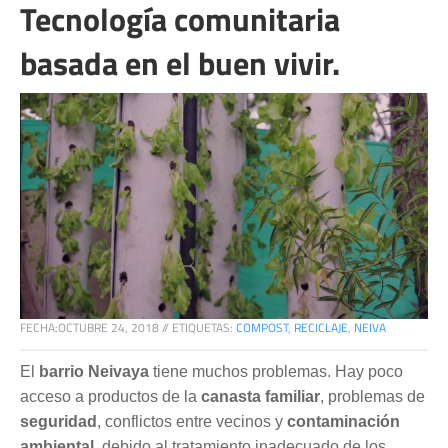
Tecnología comunitaria
basada en el buen vivir.
FECHA:
OCTUBRE 24, 2018
//
ETIQUETAS:
COMPOST
,
RECICLAJE
,
NEIVA
El 
barrio Neivaya
 tiene muchos problemas. Hay poco 
acceso a productos de la
 canasta familiar
, problemas de 
seguridad
, conflictos entre vecinos y 
contaminación 
ambiental
, debido al tratamiento inadecuado de los 