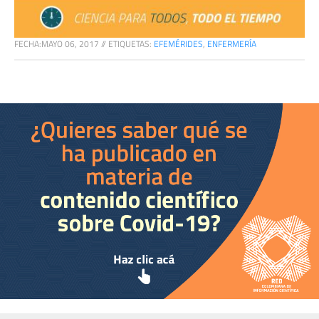
FECHA:
MAYO 06, 2017
//
ETIQUETAS:
EFEMÉRIDES
,
ENFERMERÍA