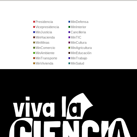
Presidencia
MinDefensa
Vicepresidencia
MinInterior
MinJusticia
Cancilleria
MinHacienda
MinTIC
MinMinas
MinCultura
MinComercio
MinAgricultura
MinAmbiente
MinEducación
MinTransporte
MinTrabajo
MinVivienda
MinSalud