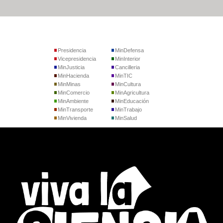
Presidencia
MinDefensa
Vicepresidencia
MinInterior
MinJusticia
Cancilleria
MinHacienda
MinTIC
MinMinas
MinCultura
MinComercio
MinAgricultura
MinAmbiente
MinEducación
MinTransporte
MinTrabajo
MinVivienda
MinSalud