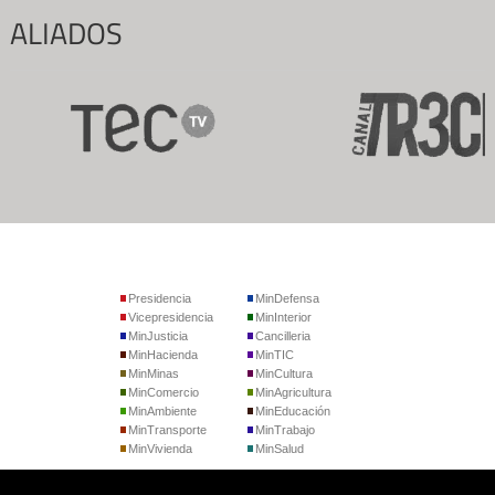
ALIADOS
Presidencia
MinDefensa
Vicepresidencia
MinInterior
MinJusticia
Cancilleria
MinHacienda
MinTIC
MinMinas
MinCultura
MinComercio
MinAgricultura
MinAmbiente
MinEducación
MinTransporte
MinTrabajo
MinVivienda
MinSalud