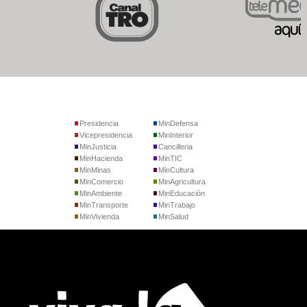
Presidencia
MinDefensa
Vicepresidencia
MinInterior
MinJusticia
Cancilleria
MinHacienda
MinTIC
MinMinas
MinCultura
MinComercio
MinAgricultura
MinAmbiente
MinEducación
MinTransporte
MinTrabajo
MinVivienda
MinSalud