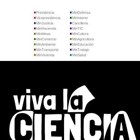
Presidencia
MinDefensa
Vicepresidencia
MinInterior
MinJusticia
Cancilleria
MinHacienda
MinTIC
MinMinas
MinCultura
MinComercio
MinAgricultura
MinAmbiente
MinEducación
MinTransporte
MinTrabajo
MinVivienda
MinSalud