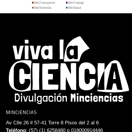
MinTransporte
MinTrabajo
MinVivienda
MinSalud
MINCIENCIAS
Av Clle 26 # 57-41 Torre 8 Pisos del 2 al 6
Teléfono
: (57) (1) 6258480 o 018000914446