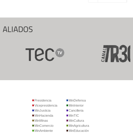
ALIADOS
Presidencia
MinDefensa
Vicepresidencia
MinInterior
MinJusticia
Cancilleria
MinHacienda
MinTIC
MinMinas
MinCultura
MinComercio
MinAgricultura
MinAmbiente
MinEducación