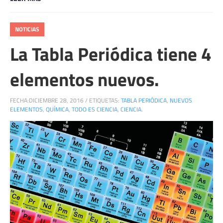
NOTICIAS
La Tabla Periódica tiene 4
elementos nuevos.
FECHA:
DICIEMBRE 28, 2016
/
ETIQUETAS:
TABLA PERIÓDICA
,
NUEVOS
ELEMENTOS
,
QUÍMICA
,
TODO ES CIENCIA
,
CIENCIA.