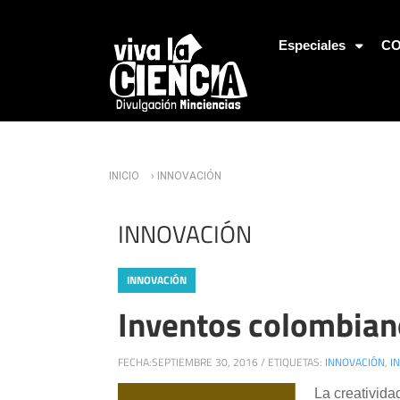
Jump to Navigation
Especiales
CO
Usted está aquí
INICIO
› INNOVACIÓN
INNOVACIÓN
INNOVACIÓN
Inventos colombian
FECHA:
SEPTIEMBRE 30, 2016
/
ETIQUETAS:
INNOVACIÓN
,
I
La creativida