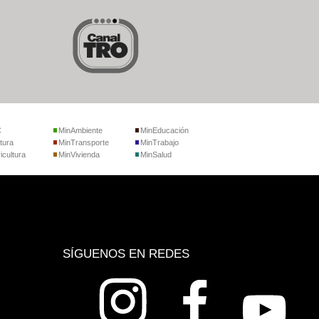
C
MinAmbiente
MinEducación
tura
MinTransporte
MinTrabajo
icultura
MinVivienda
MinSalud
SÍGUENOS EN REDES