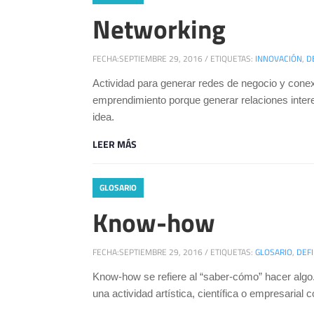
Networking
FECHA:
SEPTIEMBRE 29, 2016
/
ETIQUETAS:
INNOVACIÓN
,
D
Actividad para generar redes de negocio y conex
emprendimiento porque generar relaciones inter
idea.
LEER MÁS
GLOSARIO
Know-how
FECHA:
SEPTIEMBRE 29, 2016
/
ETIQUETAS:
GLOSARIO
,
DEFI
Know-how se refiere al “saber-cómo” hacer algo.
una actividad artística, científica o empresarial