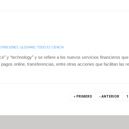
EFINICIONES
,
GLOSARIO
,
TODO ES CIENCIA
nce” y “technology” y se refiere a los nuevos servicios financieros qu
, pagos online, transferencias, entre otras acciones que facilitan las r
« PRIMERO
‹ ANTERIOR
1