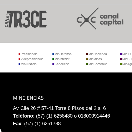
Presidencia
MinDefensa
MinHacienda
MinTI
Vicepresidencia
MinInterior
MinMinas
MinCul
MinJusticia
Cancilleria
MinComercio
MinAgr
MINCIENCIAS
Av Clle 26 # 57-41 Torre 8 Pisos del 2 al 6
Teléfono
: (57) (1) 6258480 o 018000914446
Fax
: (57) (1) 6251788