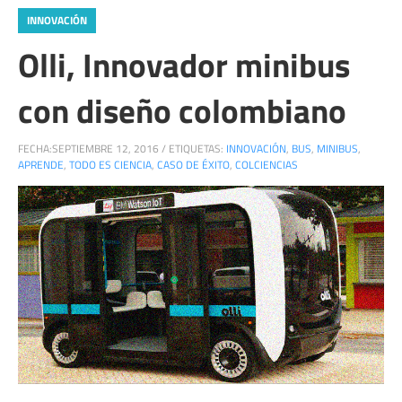
INNOVACIÓN
Olli, Innovador minibus
con diseño colombiano
FECHA:
SEPTIEMBRE 12, 2016
/
ETIQUETAS:
INNOVACIÓN
,
BUS
,
MINIBUS
,
APRENDE
,
TODO ES CIENCIA
,
CASO DE ÉXITO
,
COLCIENCIAS