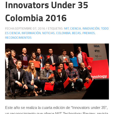
Innovators Under 35
Colombia 2016
FECHA:
SEPTIEMBRE 07, 2016
/
ETIQUETAS:
MIT
,
CIENCIA
,
INNOVACIÓN
,
TODO
ES CIENCIA
,
INFORMACIÓN
,
NOTICIAS
,
COLOMBIA
,
BECAS
,
PREMIOS
,
RECONOCIMIENTOS
Este año se realiza la cuarta edición de “Innovators under 35”,
un reconocimiento que ofrece MIT Technology Review, revista