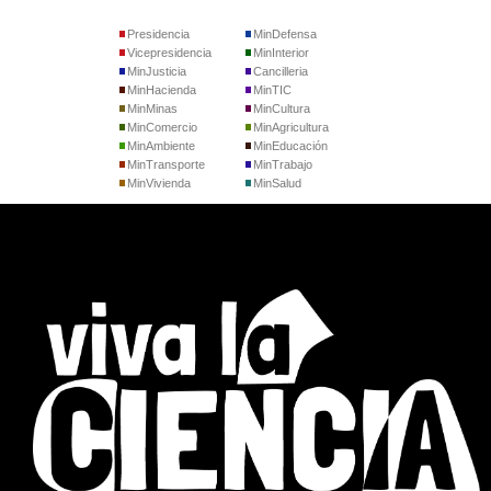
Presidencia
MinDefensa
Vicepresidencia
MinInterior
MinJusticia
Cancilleria
MinHacienda
MinTIC
MinMinas
MinCultura
MinComercio
MinAgricultura
MinAmbiente
MinEducación
MinTransporte
MinTrabajo
MinVivienda
MinSalud