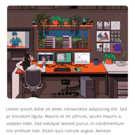
Lorem ipsum dolor sit amet, consectetur adipiscing elit. Sed
ac tincidunt ligula. Mauris et mi ultrices, iaculis mauris a,
sodales nibh. Sed volutpat laoreet purus, in condimentum
nisi pretium non. Etiam quis rutrum augue. Aenean