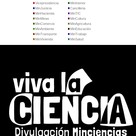
Vicepresidencia
MinInterior
MinJusticia
Cancilleria
MinHacienda
MinTIC
MinMinas
MinCultura
MinComercio
MinAgricultura
MinAmbiente
MinEducación
MinTransporte
MinTrabajo
MinVivienda
MinSalud