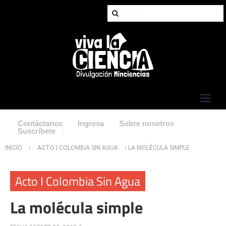
Jump to Navigation
Contáctanos
Ingresa
Sobre nosotros
Suscríbete
Usted está aquí
INICIO
›
ACTO I COLOMBIA SIN AGUA
› LA MOLÉCULA SIMPLE
Acto I Colombia Sin Agua
La molécula simple