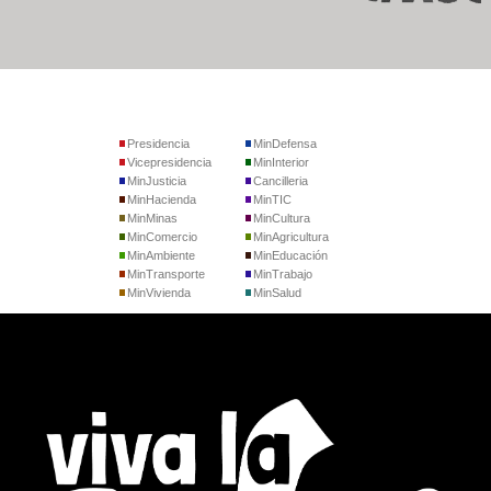
Presidencia
MinDefensa
Vicepresidencia
MinInterior
MinJusticia
Cancilleria
MinHacienda
MinTIC
MinMinas
MinCultura
MinComercio
MinAgricultura
MinAmbiente
MinEducación
MinTransporte
MinTrabajo
MinVivienda
MinSalud