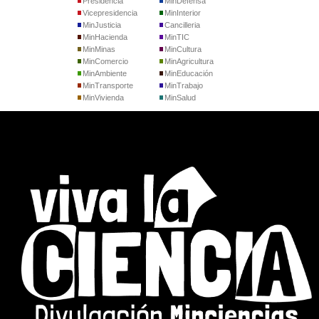
Presidencia
MinDefensa
Vicepresidencia
MinInterior
MinJusticia
Cancilleria
MinHacienda
MinTIC
MinMinas
MinCultura
MinComercio
MinAgricultura
MinAmbiente
MinEducación
MinTransporte
MinTrabajo
MinVivienda
MinSalud