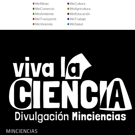
MinMinas
MinCultura
MinComercio
MinAgricultura
MinAmbiente
MinEducación
MinTransporte
MinTrabajo
MinVivienda
MinSalud
MINCIENCIAS