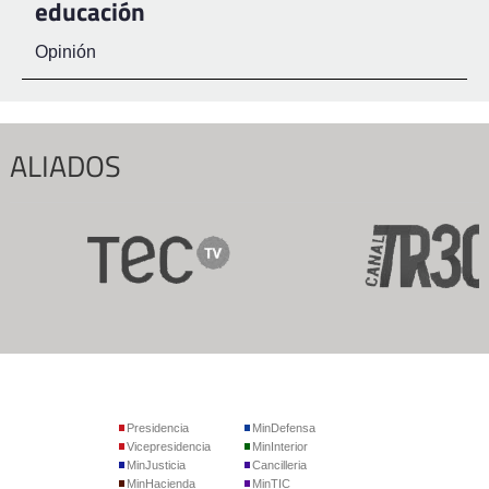
educación
Opinión
ALIADOS
Presidencia
MinDefensa
Vicepresidencia
MinInterior
MinJusticia
Cancilleria
MinHacienda
MinTIC