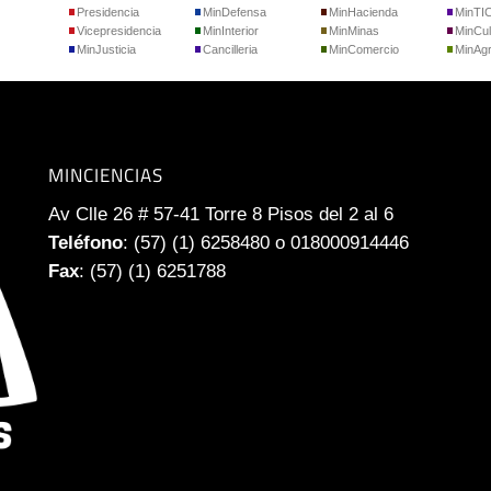
Presidencia
MinDefensa
MinHacienda
MinTI
Vicepresidencia
MinInterior
MinMinas
MinCul
MinJusticia
Cancilleria
MinComercio
MinAgr
MINCIENCIAS
Av Clle 26 # 57-41 Torre 8 Pisos del 2 al 6
Teléfono
: (57) (1) 6258480 o 018000914446
Fax
: (57) (1) 6251788