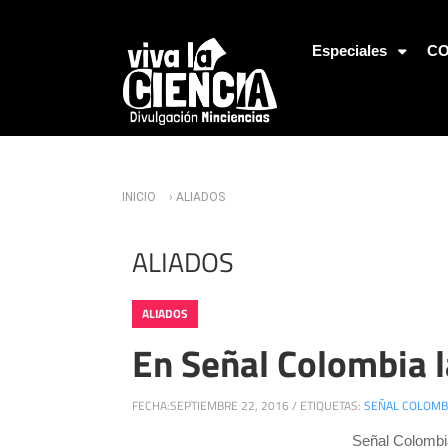
Jump to Navigation
Especiales
CO
Usted está aquí
INICIO
› ALIADOS
ALIADOS
ALIADOS
En Señal Colombia l
FECHA:
SEPTIEMBRE 22, 2016
/
ETIQUETAS:
SEÑAL COLOMB
Señal Colombia