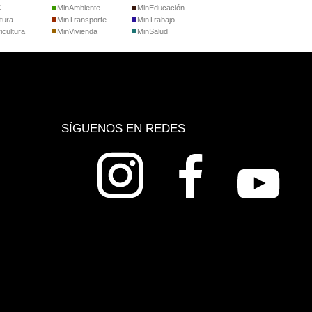
C
MinAmbiente
MinEducación
tura
MinTransporte
MinTrabajo
icultura
MinVivienda
MinSalud
SÍGUENOS EN REDES