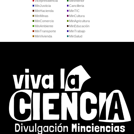
Vicepresidencia
MinInterior
MinJusticia
Cancilleria
MinHacienda
MinTIC
MinMinas
MinCultura
MinComercio
MinAgricultura
MinAmbiente
MinEducación
MinTransporte
MinTrabajo
MinVivienda
MinSalud