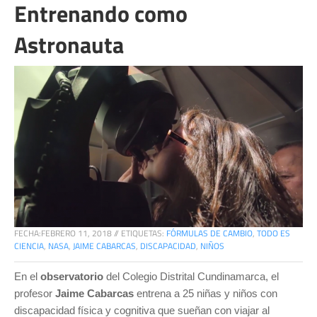
Entrenando como
Astronauta
FECHA:
FEBRERO 11, 2018
//
ETIQUETAS:
FÓRMULAS DE CAMBIO
,
TODO ES
CIENCIA
,
NASA
,
JAIME CABARCAS
,
DISCAPACIDAD
,
NIÑOS
En el
observatorio
del Colegio Distrital Cundinamarca, el
profesor
Jaime Cabarcas
entrena a 25 niñas y niños con
discapacidad física y cognitiva que sueñan con viajar al