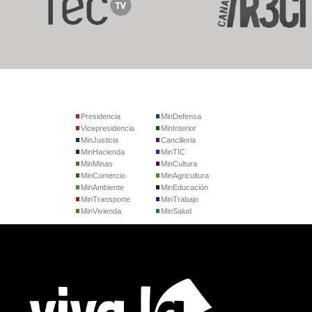
Presidencia
MinDefensa
Vicepresidencia
MinInterior
MinJusticia
Cancilleria
MinHacienda
MinTIC
MinMinas
MinCultura
MinComercio
MinAgricultura
MinAmbiente
MinEducación
MinTransporte
MinTrabajo
MinVivienda
MinSalud