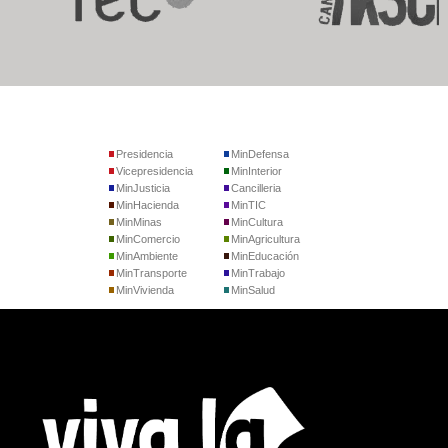
Presidencia
MinDefensa
Vicepresidencia
MinInterior
MinJusticia
Cancilleria
MinHacienda
MinTIC
MinMinas
MinCultura
MinComercio
MinAgricultura
MinAmbiente
MinEducación
MinTransporte
MinTrabajo
MinVivienda
MinSalud