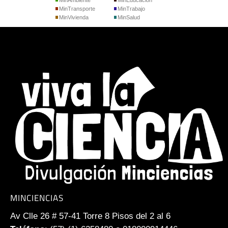
MinTransporte
MinTrabajo
MinVivienda
MinSalud
MINCIENCIAS
Av Clle 26 # 57-41 Torre 8 Pisos del 2 al 6