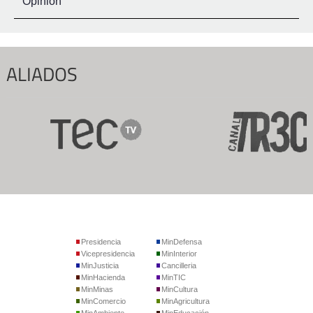
Opinión
ALIADOS
Presidencia
MinDefensa
Vicepresidencia
MinInterior
MinJusticia
Cancilleria
MinHacienda
MinTIC
MinMinas
MinCultura
MinComercio
MinAgricultura
MinAmbiente
MinEducación