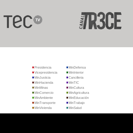
Presidencia
MinDefensa
Vicepresidencia
MinInterior
MinJusticia
Cancilleria
MinHacienda
MinTIC
MinMinas
MinCultura
MinComercio
MinAgricultura
MinAmbiente
MinEducación
MinTransporte
MinTrabajo
MinVivienda
MinSalud