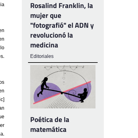
Rosalind Franklin, la
a 
mujer que
"fotografió" el ADN y
n 
revolucionó la
n 
medicina
o 
. 
Editoriales
s 
n 
] 
n 
e 
Poética de la
r 
matemática
. 