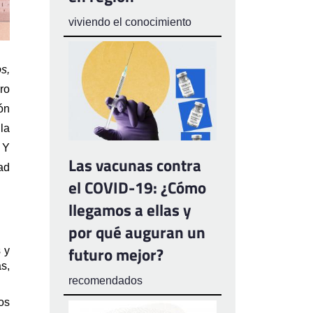
viviendo el conocimiento
, 
o 
n 
a 
Y 
Las vacunas contra
d 
el COVID-19: ¿Cómo
llegamos a ellas y
por qué auguran un
futuro mejor?
y 
, 
recomendados
s 