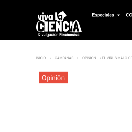
Jump to Navigation
Especiales
CO
Usted está aquí
INICIO
›
CAMPAÑAS
›
OPINIÓN
› EL VIRUS MALO 
Opinión