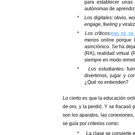
para establecer unas 
autónomas de aprendiza
*    
Los digitales:
 obvio, wo
engage, feeling
 y viral
*   
Los críticos:
eso no se
menos 
online
 porque 
asincrónico. Se ha dej
(RA), realidad virtual 
siempre en modo remot
*    
Los estudiantes:
 fui
divertirnos, jugar y co
¿Qué no entienden?
Lo cierto es que la educación onli
de oro, y la perdió. Y se fracasó
son los aparatos, las conexiones,
se guía por criterios como:
*      La clase se convier