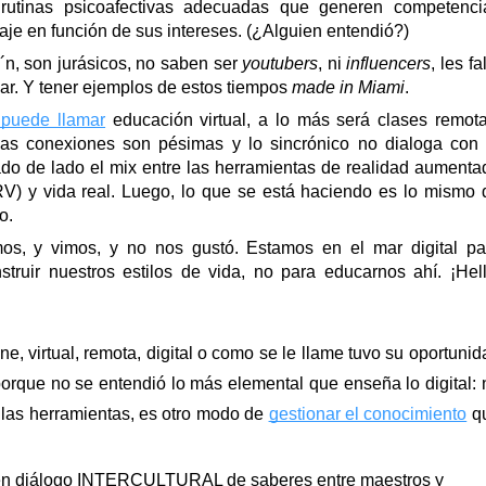
rutinas psicoafectivas adecuadas que generen competencia
je en función de sus intereses. (¿Alguien entendió?)
´n, son jurásicos, no saben ser 
youtubers
, ni 
influencers
izar. Y tener ejemplos de estos tiempos 
made in Miami
.
 puede llamar
 educación virtual, a lo más será clases remotas
las conexiones son pésimas y lo sincrónico no dialoga con l
ado de lado el mix entre las herramientas de realidad aumentad
(RV) y vida real. Luego, lo que se está haciendo es lo mismo d
o.
mos, y vimos, y no nos gustó. Estamos en el mar digital par
nstruir nuestros estilos de vida, no para educarnos ahí. ¡Hello
ne, virtual, remota, digital o como se le llame tuvo su oportunida
 porque no se entendió lo más elemental que enseña lo digital: n
 las herramientas, es otro modo de 
gestionar el conocimiento
 q
te en diálogo INTERCULTURAL de saberes entre maestros y 