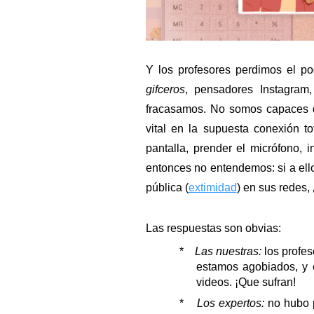
Y los profesores perdimos el po
gifceros
, pensadores Instagram,
fracasamos. No somos capaces de 
vital en la supuesta conexión t
pantalla, prender el micrófono, i
entonces no entendemos: si a ello
pública (
extimidad
) en sus redes,
Las respuestas son obvias:
*    
Las nuestras:
 los profe
estamos agobiados, y e
videos. ¡Que sufran!
*    
Los expertos:
 no hubo 