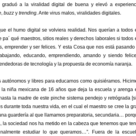
 graduó a la viralidad digital de buena y elevó a experienci
e
, 
buzz
 y
 trending
. Ante virus malos, viralidades digitales. 
ue el humo digital se volviera realidad. Nos querían a todos e
 pa´ qué maestros, sitios reales y derechos laborales si todos e
, emprender y ser felices. Y esta Cosa que nos está pasando l
rabajando, educando, emprendiendo, amando y siendo felices
 vendedoras de tecnología y la propuesta de economía naranja. 
s autónomos y libres para educarnos como quisiéramos. Hicimo
, la niña mexicana de 16 años que deja la escuela y arenga e
asta la madre de este pinche sistema pendejo y retrógrada [sic
durante toda nuestra vida, en el cual el maestro se cree la gra
de una guardería al que llamamos preparatoria, secundaria… porqu
s, la sociedad nos ha metido en la cabeza que tenemos que tene
finalmente estudiar lo que queramos…”. Fuera de la escuela