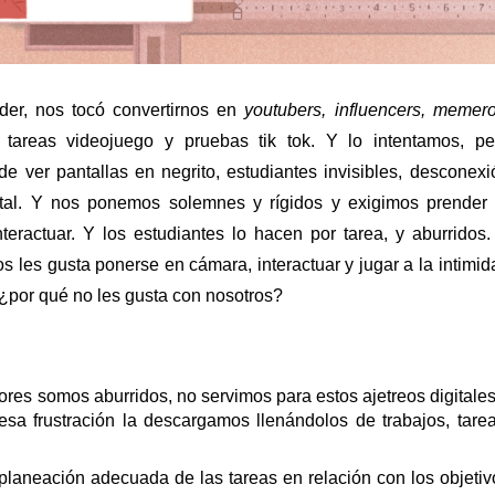
der, nos tocó convertirnos en 
youtubers, influencers, memeros
 tareas videojuego y pruebas tik tok. Y lo intentamos, per
ver pantallas en negrito, estudiantes invisibles, desconexió
otal. Y nos ponemos solemnes y rígidos y exigimos prender l
nteractuar. Y los estudiantes lo hacen por tarea, y aburridos. 
s les gusta ponerse en cámara, interactuar y jugar a la intimida
 ¿por qué no les gusta con nosotros?
sores somos aburridos, no servimos para estos ajetreos digitales 
sa frustración la descargamos llenándolos de trabajos, tareas
planeación adecuada de las tareas en relación con los objetivo