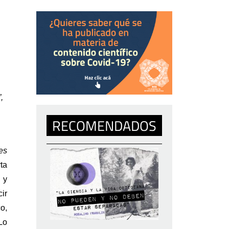
 
RECOMENDADOS
kes
a 
y 
r 
, 
o 