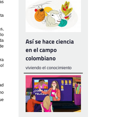
s 
, les falta 
, 
o 
Así se hace ciencia
a 
e 
en el campo
colombiano
a 
! 
viviendo el conocimiento
d 
o 
ue 