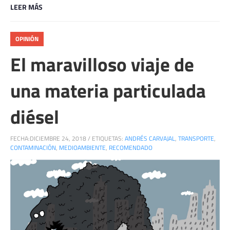
LEER MÁS
OPINIÓN
El maravilloso viaje de
una materia particulada
diésel
FECHA:
DICIEMBRE 24, 2018
/
ETIQUETAS:
ANDRÉS CARVAJAL
,
TRANSPORTE
,
CONTAMINACIÓN
,
MEDIOAMBIENTE
,
RECOMENDADO