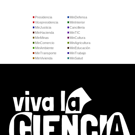
Presidencia
MinDefensa
Vicepresidencia
MinInterior
MinJusticia
Cancilleria
MinHacienda
MinTIC
MinMinas
MinCultura
MinComercio
MinAgricultura
MinAmbiente
MinEducación
MinTransporte
MinTrabajo
MinVivienda
MinSalud