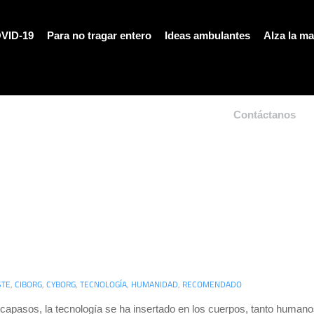
VID-19
Para no tragar entero
Ideas ambulantes
Alza la m
Contáctanos
STE
,
CIBORG
,
CYBORG
,
TECNOLOGÍA
,
HUMANIDAD
,
RECOMENDADO
capasos, la tecnología se ha insertado en los cuerpos, tanto human