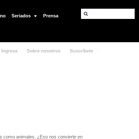
ano
Seriados
Prensa
Ingresa
Sobre nosotros
Suscríbete
os como animales. ¿Eso nos convierte en