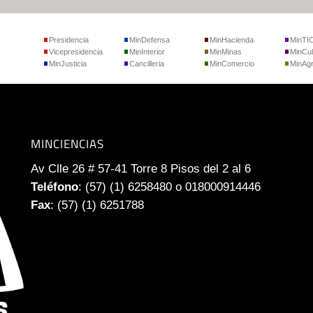
Presidencia
MinDefensa
MinHacienda
MinTI
Vicepresidencia
MinInterior
MinMinas
MinCul
MinJusticia
Cancilleria
MinComercio
MinAgr
MINCIENCIAS
Av Clle 26 # 57-41 Torre 8 Pisos del 2 al 6
Teléfono
: (57) (1) 6258480 o 018000914446
Fax
: (57) (1) 6251788