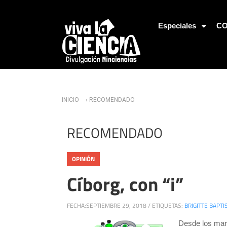
Jump to Navigation
Especiales
CO
Usted está aquí
INICIO
› RECOMENDADO
RECOMENDADO
OPINIÓN
Cíborg, con “i”
FECHA:
SEPTIEMBRE 29, 2018
/
ETIQUETAS:
BRIGITTE BAPTI
Desde los mar