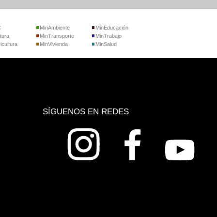
C
MinAmbiente
MinEducación
tura
MinTransporte
MinTrabajo
icultura
MinVivienda
MinSalud
SÍGUENOS EN REDES