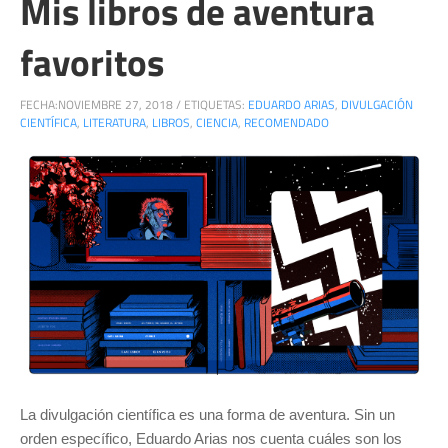
Mis libros de aventura
favoritos
FECHA:
NOVIEMBRE 27, 2018
/
ETIQUETAS:
EDUARDO ARIAS
,
DIVULGACIÓN
CIENTÍFICA
,
LITERATURA
,
LIBROS
,
CIENCIA
,
RECOMENDADO
La divulgación científica es una forma de aventura. Sin un
orden específico, Eduardo Arias nos cuenta cuáles son los