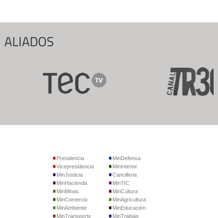
ALIADOS
Presidencia
MinDefensa
Vicepresidencia
MinInterior
MinJusticia
Cancilleria
MinHacienda
MinTIC
MinMinas
MinCultura
MinComercio
MinAgricultura
MinAmbiente
MinEducación
MinTransporte
MinTrabajo