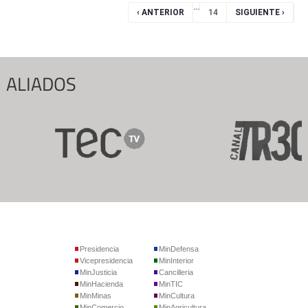
Páginas
…
‹ ANTERIOR
14
SIGUIENTE ›
ALIADOS
Presidencia
MinDefensa
Vicepresidencia
MinInterior
MinJusticia
Cancilleria
MinHacienda
MinTIC
MinMinas
MinCultura
MinComercio
MinAgricultura