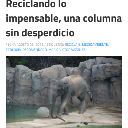
Reciclando lo
impensable, una columna
sin desperdicio
FECHA:
AGOSTO 03, 2018
/
ETIQUETAS:
RECICLAJE
,
MEDIOAMBIENTE
,
ECOLOGÍA
,
RECOMENDADO
,
MARIO VÍCTOR VÁZQUEZ