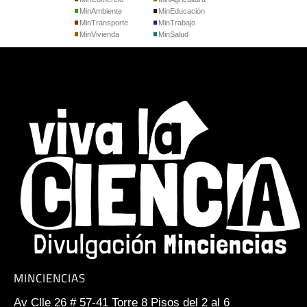
MinAmbiente
MinEducación
MinTransporte
MinTrabajo
MinVivienda
MinSalud
MINCIENCIAS
Av Clle 26 # 57-41 Torre 8 Pisos del 2 al 6