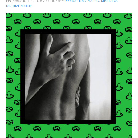
FECHA:
JULIO 12, 2018
/
ETIQUETAS:
SEXUALIDAD
,
SALUD
,
MEDICINA
,
RECOMENDADO