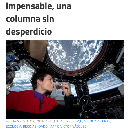
impensable, una
columna sin
desperdicio
FECHA:
AGOSTO 03, 2018
//
ETIQUETAS:
RECICLAJE
,
MEDIOAMBIENTE
,
ECOLOGÍA
,
RECOMENDADO
,
MARIO VÍCTOR VÁZQUEZ