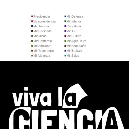
Presidencia
MinDefensa
Vicepresidencia
MinInterior
MinJusticia
Cancilleria
MinHacienda
MinTIC
MinMinas
MinCultura
MinComercio
MinAgricultura
MinAmbiente
MinEducación
MinTransporte
MinTrabajo
MinVivienda
MinSalud