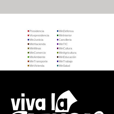
Presidencia
MinDefensa
Vicepresidencia
MinInterior
MinJusticia
Cancilleria
MinHacienda
MinTIC
MinMinas
MinCultura
MinComercio
MinAgricultura
MinAmbiente
MinEducación
MinTransporte
MinTrabajo
MinVivienda
MinSalud