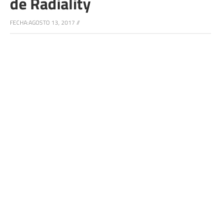
de Radiality
FECHA:
AGOSTO 13, 2017
//