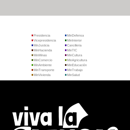
Presidencia
MinDefensa
Vicepresidencia
MinInterior
MinJusticia
Cancilleria
MinHacienda
MinTIC
MinMinas
MinCultura
MinComercio
MinAgricultura
MinAmbiente
MinEducación
MinTransporte
MinTrabajo
MinVivienda
MinSalud