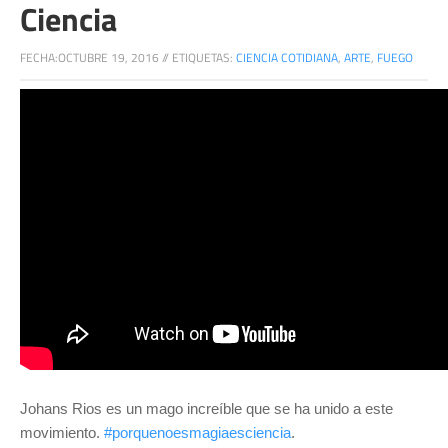
Ciencia
FECHA:
OCTUBRE 19, 2016
//
ETIQUETAS:
CIENCIA COTIDIANA
,
ARTE
,
FUEGO
Johans Rios es un mago increíble que se ha unido a este
movimiento.
#porquenoesmagiaesciencia
.