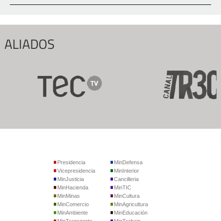
ALIADOS
Presidencia
MinDefensa
Vicepresidencia
MinInterior
MinJusticia
Cancilleria
MinHacienda
MinTIC
MinMinas
MinCultura
MinComercio
MinAgricultura
MinAmbiente
MinEducación