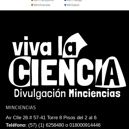
MinTransporte
MinTrabajo
MinVivienda
MinSalud
MINCIENCIAS
Av Clle 26 # 57-41 Torre 8 Pisos del 2 al 6
Teléfono
: (57) (1) 6258480 o 018000914446