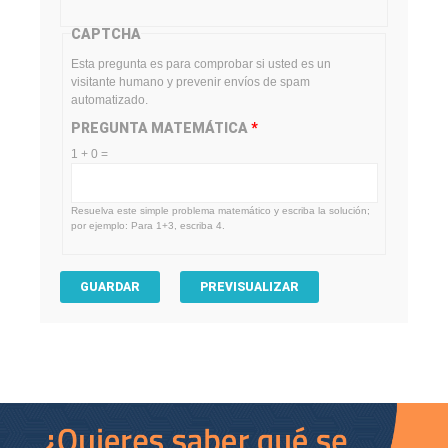
CAPTCHA
Esta pregunta es para comprobar si usted es un
visitante humano y prevenir envíos de spam
automatizado.
PREGUNTA MATEMÁTICA
*
1 + 0 =
Resuelva este simple problema matemático y escriba la solución;
por ejemplo: Para 1+3, escriba 4.