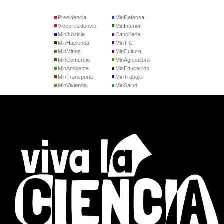
Presidencia
MinDefensa
Vicepresidencia
MinInterior
MinJusticia
Cancilleria
MinHacienda
MinTIC
MinMinas
MinCultura
MinComercio
MinAgricultura
MinAmbiente
MinEducación
MinTransporte
MinTrabajo
MinVivienda
MinSalud